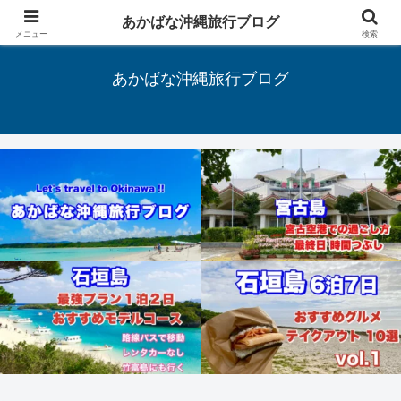
あかばな沖縄旅行ブログ
Let's travel to Okinawa !!
メニュー
検索
あかばな沖縄旅行ブログ