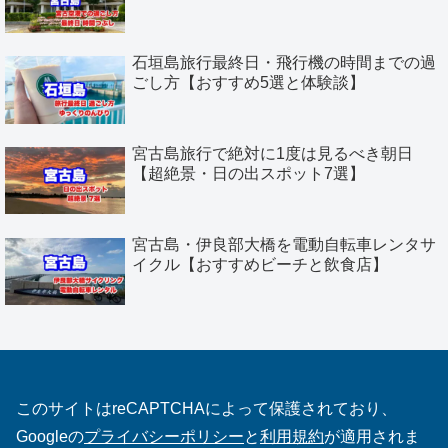
石垣島旅行最終日・飛行機の時間までの過
ごし方【おすすめ5選と体験談】
宮古島旅行で絶対に1度は見るべき朝日
【超絶景・日の出スポット7選】
宮古島・伊良部大橋を電動自転車レンタサ
イクル【おすすめビーチと飲食店】
このサイトはreCAPTCHAによって保護されており、
Googleの
プライバシーポリシー
と
利用規約
が適用されま