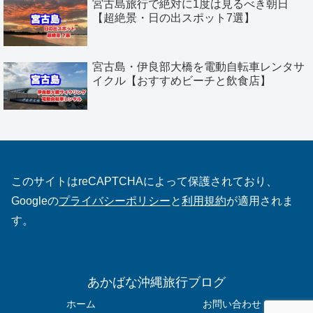
宮古島旅行で絶対に1度は見るべき朝日
【超絶景・日の出スポット7選】
宮古島・伊良部大橋を電動自転車レンタサ
イクル【おすすめビーチと飲食店】
このサイトはreCAPTCHAによって保護されており、
Googleの
プライバシーポリシー
と
利用規約
が適用されま
す。
あかばな沖縄旅行ブログ
ホーム
お問い合わせ