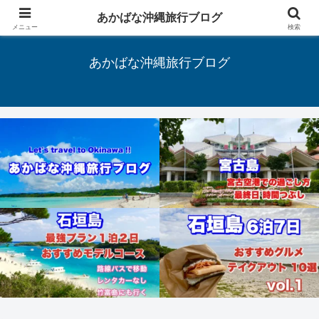
あかばな沖縄旅行ブログ
Let's travel to Okinawa !!
メニュー
検索
あかばな沖縄旅行ブログ