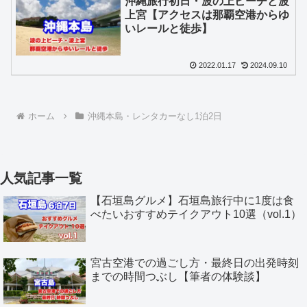
沖縄旅行初日・波の上ビーチと波
上宮【アクセスは那覇空港からゆ
いレールと徒歩】
2022.01.17
2024.09.10
ホーム
沖縄本島・レンタカーなし1泊2日
人気記事一覧
【石垣島グルメ】石垣島旅行中に1度は食
べたいおすすめテイクアウト10選（vol.1）
宮古空港での過ごし方・最終日の出発時刻
までの時間つぶし【筆者の体験談】