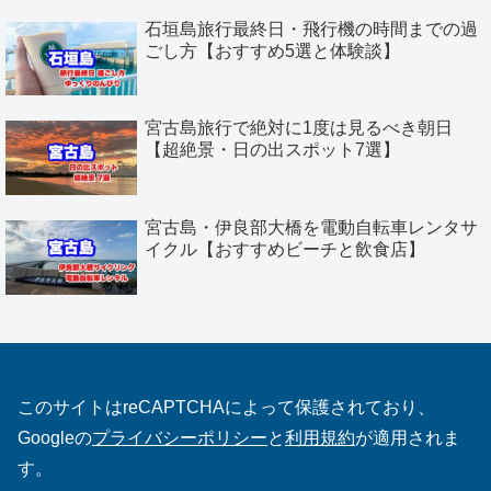
石垣島旅行最終日・飛行機の時間までの過
ごし方【おすすめ5選と体験談】
宮古島旅行で絶対に1度は見るべき朝日
【超絶景・日の出スポット7選】
宮古島・伊良部大橋を電動自転車レンタサ
イクル【おすすめビーチと飲食店】
このサイトはreCAPTCHAによって保護されており、
Googleの
プライバシーポリシー
と
利用規約
が適用されま
す。