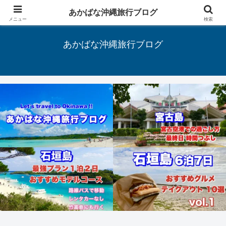
あかばな沖縄旅行ブログ
Let's travel to Okinawa !!
メニュー
検索
あかばな沖縄旅行ブログ