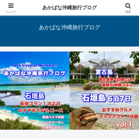
あかばな沖縄旅行ブログ
Let's travel to Okinawa !!
メニュー
検索
あかばな沖縄旅行ブログ