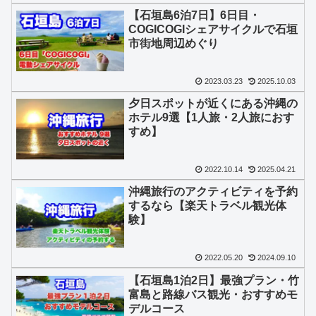
【石垣島6泊7日】6日目・
COGICOGIシェアサイクルで石垣
市街地周辺めぐり
2023.03.23
2025.10.03
夕日スポットが近くにある沖縄の
ホテル9選【1人旅・2人旅におす
すめ】
2022.10.14
2025.04.21
沖縄旅行のアクティビティを予約
するなら【楽天トラベル観光体
験】
2022.05.20
2024.09.10
【石垣島1泊2日】最強プラン・竹
富島と路線バス観光・おすすめモ
デルコース