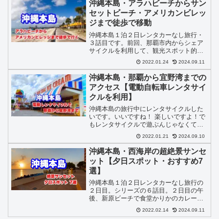
へ。自家製ジンジャーエールに感動しつ
沖縄本島・アラハビーチからサン
つ那覇バスターミナルに。
セットビーチ・アメリカンビレッ
ジまで徒歩で移動
沖縄本島１泊２日レンタカーなし旅行・
３話目です。前回、那覇市内からシェア
サイクルを利用して、観光スポット的な
ところに寄りながら宜野湾まで移動しま
2022.01.24
2024.09.11
した。今回、３話目は宜野湾でシェアサ
イクルを返却したところから、徒歩で次
沖縄本島・那覇から宜野湾までの
のスポットまで移動します。
アクセス【電動自転車レンタサイ
クルを利用】
沖縄本島の旅行中にレンタサイクルした
いです。いいですね！ 楽しいですよ！で
もレンタサイクルで遊ぶんじゃなくて移
動で利用したいんですけど。それなら実
2022.01.21
2024.09.10
際にやったことあるからブログ記事にし
てみよう！旅行中の移動は徒歩・自転
沖縄本島・西海岸の超絶景サンセ
車・路線バス・ゆいレール。
ット【夕日スポット・おすすめ7
選】
沖縄本島１泊２日レンタカーなし旅行の
２日目。シリーズの６話目。２日目の午
後、新原ビーチで食堂かりかのカレーを
食べて、百名ビーチで琉球神話に感銘。
2022.02.14
2024.09.11
帰りの飛行機まで時間があるので、那覇