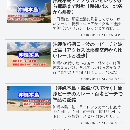
沖縄本島・アメリカンビレッジか
ら那覇まで移動【路線バス・北谷
から那覇】
１日目は、那覇空港に到着してから、ゆ
いレール・徒歩・シェアサイクル・徒歩
で美浜アメリカンビレッジまで移動。ベ
ッセルホテルカンパーナ沖縄に１泊しま
2022.01.31
2025.04.29
した。早朝の羽田空港から那覇空港へ。
それから移動しながら遊びつつ北谷ま
沖縄旅行初日・波の上ビーチと波
で。疲れてよく眠れましたよ。
上宮【アクセスは那覇空港からゆ
いレールと徒歩】
沖縄へ旅行したいなぁー。休めるのは週
末の２日だけ。それでもいけるのかな？
行けますよ！１泊２日でしょ。なんだか
慌ただしくなりそうで。じゃあ筆者あか
2022.01.17
2024.09.10
ばなが実際に沖縄本島を１泊２日で旅行
したのでブログ記事を読んで参考にして
【沖縄本島・路線バスで行く】新
みて！今回も、レンタカーなし。
原ビーチのカレー・百名ビーチで
神話に感銘
沖縄本島１泊２日・レンタカーなし旅行
の２日目。２日目の午前、北谷サンセッ
トビーチを散策、スタバでゆったり、路
線バスで那覇まで移動。那覇の若松入口
2022.02.07
2024.09.10
でバスを降りたら歩いて、たそかれ珈琲