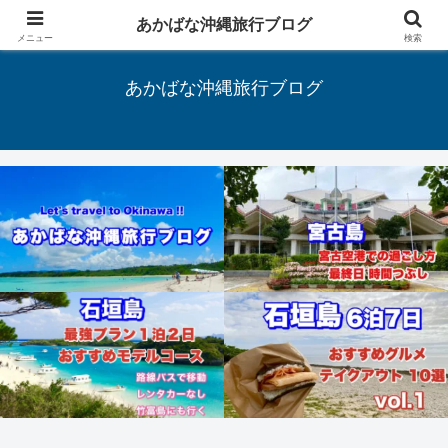
あかばな沖縄旅行ブログ
Let's travel to Okinawa !!
メニュー
検索
あかばな沖縄旅行ブログ