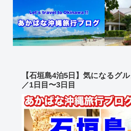
【石垣島4泊5日】気になるグ
／1日目〜3日目