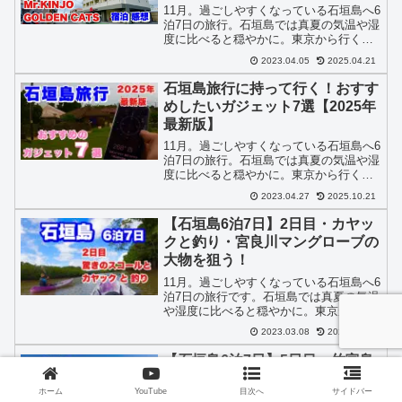
11月。過ごしやすくなっている石垣島へ6
泊7日の旅行。石垣島では真夏の気温や湿
度に比べると穏やかに。東京から行くと
まだまだ夏を満喫できる気候。石垣島6泊
2023.04.05
2025.04.21
7日シリーズをお届け。石垣島で宿泊した
「HOTEL Mr.KINJO GOLDEN CATS」の
石垣島旅行に持って行く！おすす
感想
めしたいガジェット7選【2025年
最新版】
11月。過ごしやすくなっている石垣島へ6
泊7日の旅行。石垣島では真夏の気温や湿
度に比べると穏やかに。東京から行くと
まだまだ夏を満喫できる気候。石垣島6泊
2023.04.27
2025.10.21
7日シリーズをお届け。おすすめしたいガ
ジェットを7つ厳選。石垣島旅行に便利な
【石垣島6泊7日】2日目・カヤッ
もの。普段使いもできるもの。
クと釣り・宮良川マングローブの
大物を狙う！
11月。過ごしやすくなっている石垣島へ6
泊7日の旅行です。石垣島では真夏の気温
や湿度に比べると穏やかに。東京から行
くとまだまだ夏を満喫できる気候です。
2023.03.08
2024.09.11
石垣島6泊7日シリーズをお届け。2日目
は、楽しみにしていたカヤックフィッシ
【石垣島6泊7日】5日目・竹富島
ングです。
の幻の島へ・高速船往復乗船券の
ホーム
YouTube
目次へ
サイドバー
利用期間に注意