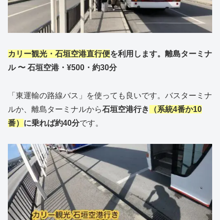
カリー観光・石垣空港直行便
を利用します。離島ターミナ
ル 〜 石垣空港・¥500・約30分
「東運輸の路線バス」を使っても良いです。バスターミナ
ルか、離島ターミナルから
石垣空港行き
（系統4番か10
番）
に乗れば約40分
です。