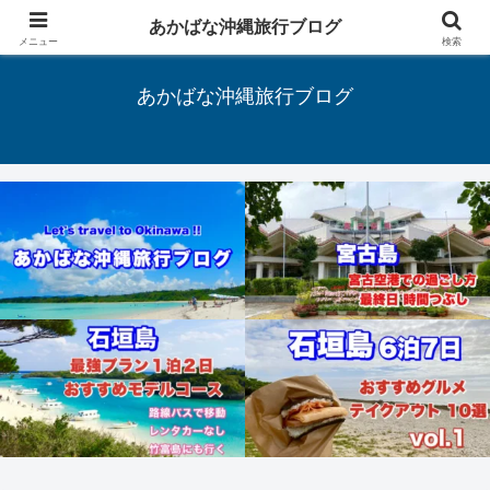
あかばな沖縄旅行ブログ
Let's travel to Okinawa !!
メニュー
検索
あかばな沖縄旅行ブログ