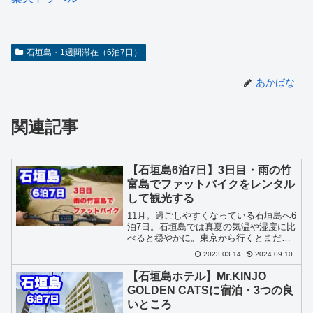
石垣島・1週間滞在（6泊7日）
あかばな
関連記事
【石垣島6泊7日】3日目・雨の竹
富島でファットバイクをレンタル
して観光する
11月。過ごしやすくなっている石垣島へ6
泊7日。石垣島では真夏の気温や湿度に比
べると穏やかに。東京から行くとまだま
だ夏を満喫できる気候。石垣島6泊7日シ
2023.03.14
2024.09.10
リーズをお届け。3日目は、竹富島で、フ
ァットバイクをレンタルしますが・・・
【石垣島ホテル】Mr.KINJO
雨なんです。
GOLDEN CATSに宿泊・3つの良
いところ