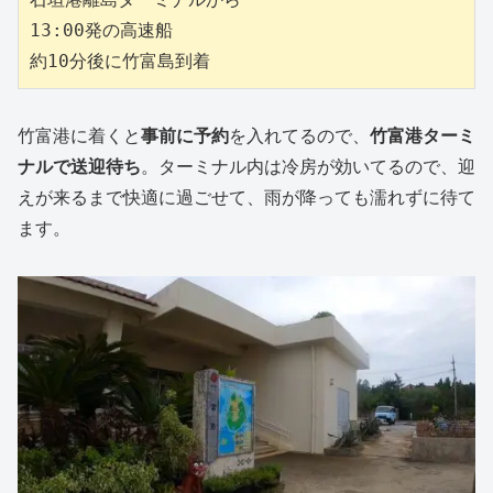
13:00発の高速船

約10分後に竹富島到着
竹富港に着くと
事前に予約
を入れてるので、
竹富港ターミ
ナルで送迎待ち
。ターミナル内は冷房が効いてるので、迎
えが来るまで快適に過ごせて、雨が降っても濡れずに待て
ます。