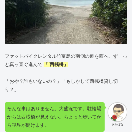
ファットバイクレンタル竹富島の南側の道を西へ、ずーっ
と真っ直ぐ進んで
「 西桟橋」
「おや？誰もいないの？」「もしかして西桟橋貸し切
り？」
そんな事はありません。大盛況です。駐輪場
からは西桟橋が見えない。ちょっと歩いてか
ら視界が開けます。
あかばな