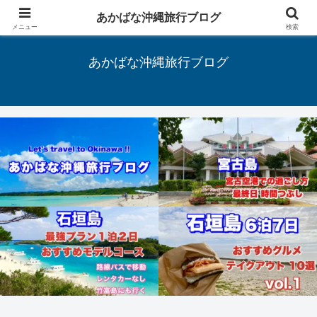
あかばな沖縄旅行ブログ
Let's travel to Okinawa !!
メニュー
検索
あかばな沖縄旅行ブログ