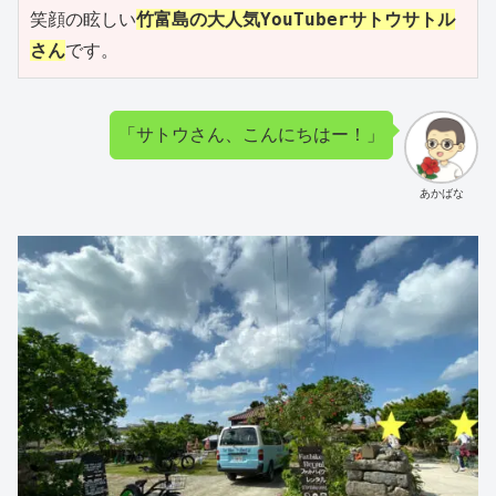
笑顔の眩しい
竹富島の大人気YouTuberサトウサトル
さん
です。
「サトウさん、こんにちはー！」
あかばな