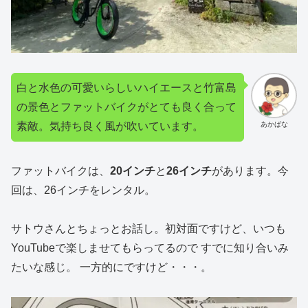
白と水色の可愛いらしいハイエースと竹富島
の景色とファットバイクがとても良く合って
素敵。気持ち良く風が吹いています。
あかばな
ファットバイクは、
20インチ
と
26インチ
があります。今
回は、26インチをレンタル。
サトウさんとちょっとお話し。初対面ですけど、いつも
YouTubeで楽しませてもらってるので すでに知り合いみ
たいな感じ。 一方的にですけど・・・。